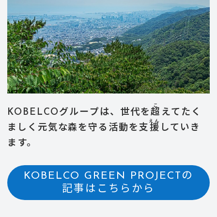
こ
KOBELCOグループは、世代を
超
えてたく
えん
ましく元気な森を守る活動を支
援
していき
ます。
KOBELCO GREEN PROJECTの
記事はこちらから