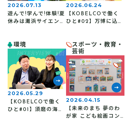
2026.07.13
2026.06.24
遊んで!学んで!体験!夏
【KOBELCOで働く
休みは灘浜サイエンス
ひと#02】万博に込め
スクエアへ
た「未来へのバト
ン」
環境
スポーツ・教育・
芸術
2026.05.29
2026.04.15
【KOBELCOで働く
【未来のまち 夢のわ
ひと#01】須磨の海で
が家 こども絵画コン
私たちができること
テスト】なったらいい
な、こんな未来！