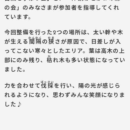
の会」のみなさまが参加者を指導してくれ
ています。
今回整備を行った2つの場所は、太い幹や木
かん
かく
せま
が生える
間
隔
の
狭
さが原因で、日差しが入
ってこない寒々としたエリア。葉は高木の上
か
部にのみ残り、
枯
れ木も多い状態になってい
ました。
ばっさい
力を合わせて
伐採
を行い、陽の光が感じら
れるようになり、思わずみんな笑顔になりま
した♪