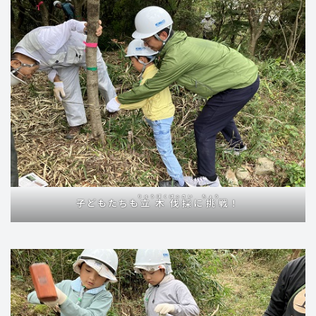
りゅうぼく
ばっさい
ちょう
子どもたちも
立木
伐採
に
挑
戦！