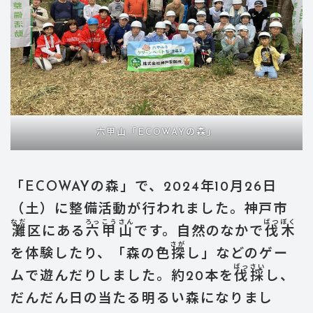
六甲山「ECOWAYの森」
「ECOWAYの森」で、2024年10月26日
（土）に整備活動が行われました。神戸市
なだ
ろっこうさん
ばつぼく
灘
区にある
六甲山
です。自然のなかで
伐木
さが
を体験したり、「森の色
探
し」などのゲー
ばっさい
ムで遊んだりしました。約20本を
伐採
し、
だんだん日の当たる明るい森になりまし