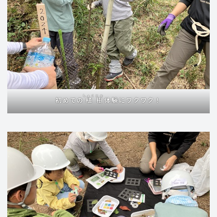
しょく
じゅ
初めての
植
樹
体験にワクワク！