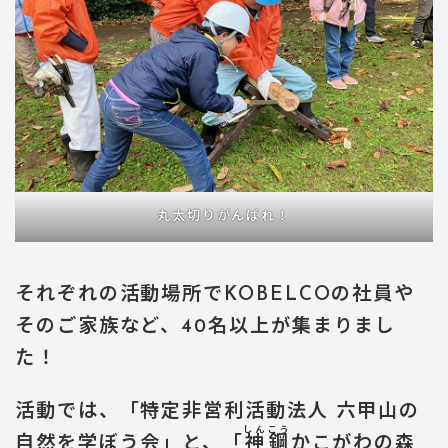
丸太切りがんばれ！
それぞれの活動場所でKOBELCOの社員や
そのご家族など、40名以上が集まりまし
た！
活動では、「特定非営利活動法人 六甲山の
しん
こう
自然を学ぼう会」と、「
神
鋼
かこがわの森