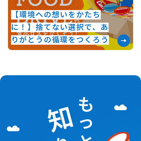
【環境への想いをかたち
に！】捨てない選択で、あ
りがとうの循環をつくろう
も
知
っ