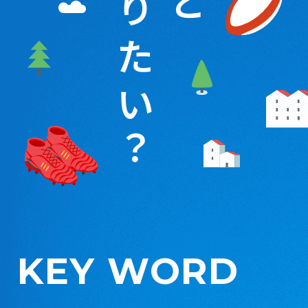
と
り
た
い
？
KEY WORD