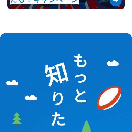
たる！キャンペーン
も
知
っ
と
り
た