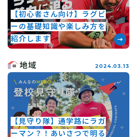
【初心者さん向け】ラグビ
ーの基礎知識や楽しみ方を
紹介します
地域
2024.03.13
【見守り隊】通学路にラガ
ーマン？！あいさつで明る