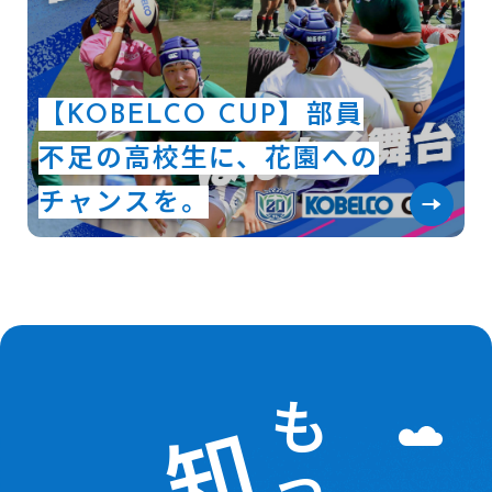
【KOBELCO CUP】部員
不足の高校生に、花園への
チャンスを。
も
知