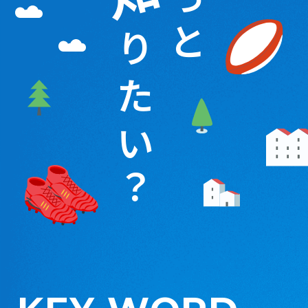
っ
と
り
た
い
？