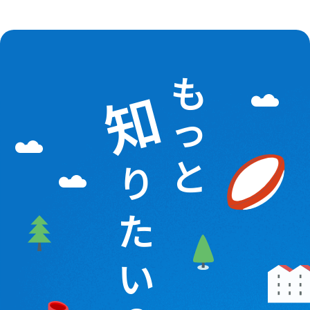
も
知
っ
と
り
た
い