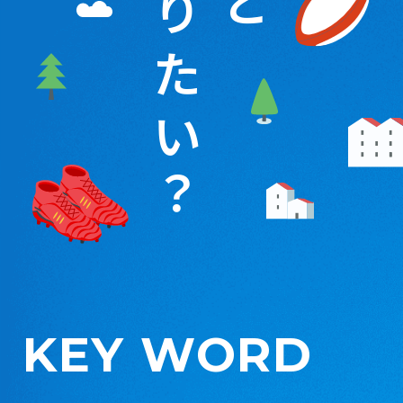
と
り
た
い
？
KEY WORD